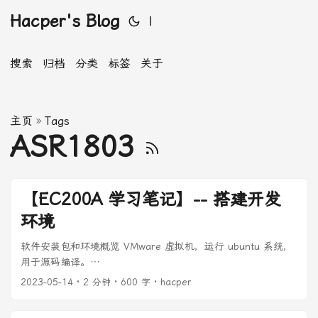
Hacper's Blog
|
搜索
归档
分类
标签
关于
主页
»
Tags
ASR1803
【EC200A 学习笔记】-- 搭建开发
环境
软件安装包和环境概览 VMware 虚拟机，运行 ubuntu 系统，
用于源码编译。
Quectel_Windows_USB_Driver(A)_Customer_V1.0.9.zip usb
2023-05-14
· 2 分钟 · 600 字 · hacper
驱动，烧写固件查看日志的前提。 CATStudio 日志工具
MobaXterm 非必须，看串口日志，登录系统。 adb 传输文...