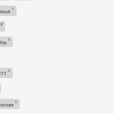
1
eebook
2
d
1
file
1
QTT
1
loscope