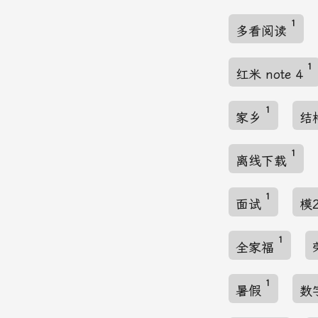
1
多看阅读
1
红米 note 4
1
家乡
结
1
离线下载
1
面试
模
1
全家福
1
暑假
数