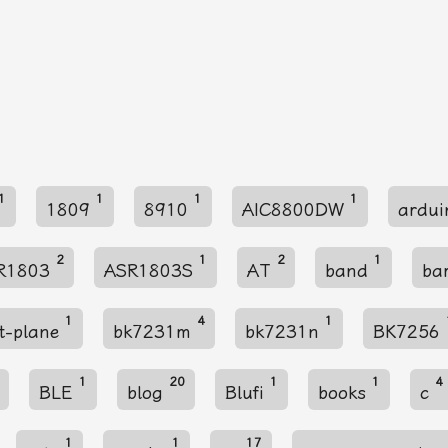
1
1
1
1
1809
8910
AIC8800DW
ardu
2
1
2
1
R1803
ASR1803S
AT
band
ba
1
4
1
it-plane
bk7231m
bk7231n
BK7256
1
20
1
1
4
BLE
blog
Blufi
books
c
1
1
17