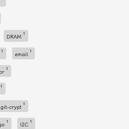
g
1
DRAM
1
1
U
email
1
tor
1
m
1
git-crypt
1
1
go
I2C