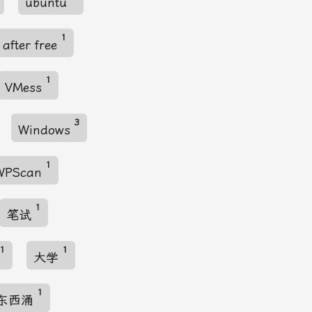
ubuntu
1
 after free
1
VMess
3
Windows
1
WPScan
1
笔试
1
1
大学
1
东西涌