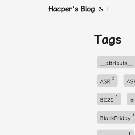
Hacper's Blog
|
Tags
__attribute__
3
ASR
AS
1
BC20
b
1
BlackFriday
1