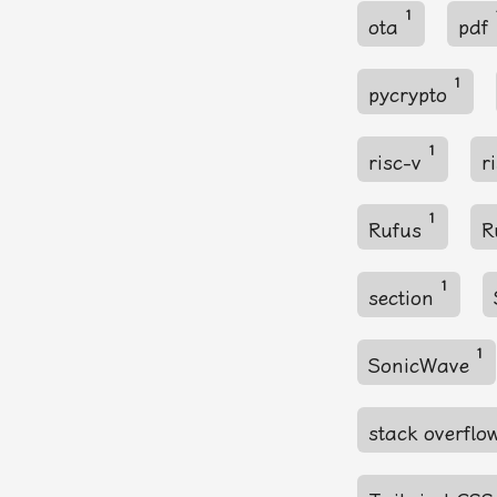
1
ota
pdf
1
pycrypto
1
risc-v
r
1
Rufus
R
1
section
1
SonicWave
stack overfl