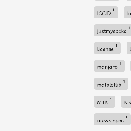
1
ICCID
I
1
justmysocks
1
license
1
manjaro
1
matplotlib
1
MTK
N
1
nosys.spec