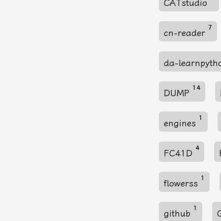
CATstudio
7
cn-reader
da-learnpyth
14
DUMP
1
engines
4
FC41D
1
flowerss
1
github