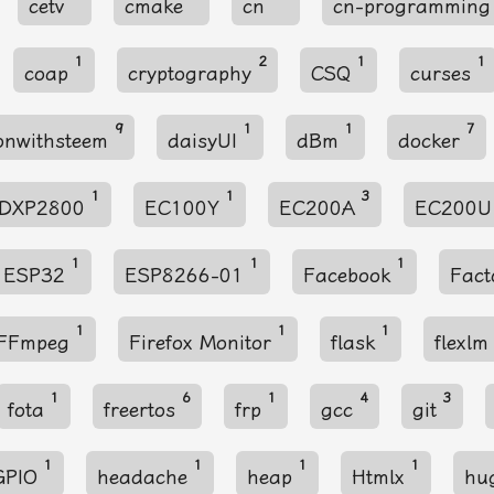
cetv
cmake
cn
cn-programmin
1
2
1
1
coap
cryptography
CSQ
curses
9
1
1
7
onwithsteem
daisyUI
dBm
docker
1
1
3
DXP2800
EC100Y
EC200A
EC200
1
1
1
ESP32
ESP8266-01
Facebook
Fac
1
1
1
FFmpeg
Firefox Monitor
flask
flexl
1
6
1
4
3
fota
freertos
frp
gcc
git
1
1
1
1
GPIO
headache
heap
Htmlx
hu