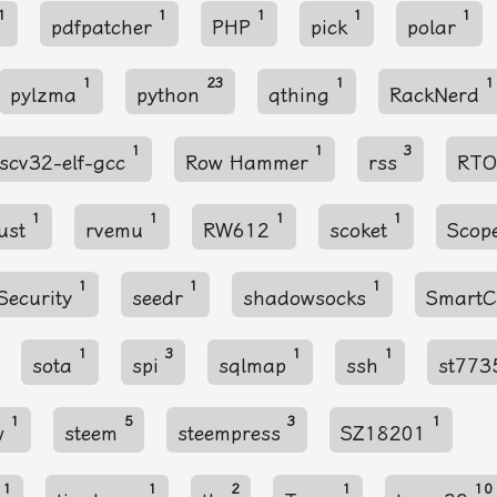
1
1
1
1
1
pdfpatcher
PHP
pick
polar
1
23
1
1
pylzma
python
qthing
RackNerd
1
1
3
iscv32-elf-gcc
Row Hammer
rss
RT
1
1
1
1
ust
rvemu
RW612
scoket
Scop
1
1
1
Security
seedr
shadowsocks
SmartC
1
3
1
1
sota
spi
sqlmap
ssh
st773
1
5
3
1
ow
steem
steempress
SZ18201
1
1
2
1
10