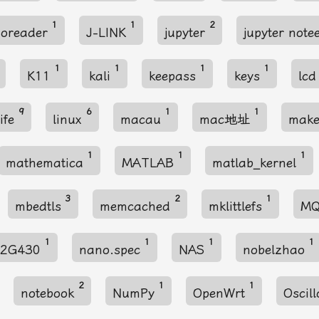
1
1
2
noreader
J-LINK
jupyter
jupyter not
1
1
1
1
K11
kali
keepass
keys
lc
9
6
1
1
life
linux
macau
mac地址
make
1
1
1
mathematica
MATLAB
matlab_kernel
3
2
1
mbedtls
memcached
mklittlefs
M
1
1
1
1
32G430
nano.spec
NAS
nobelzhao
2
1
1
notebook
NumPy
OpenWrt
Oscil