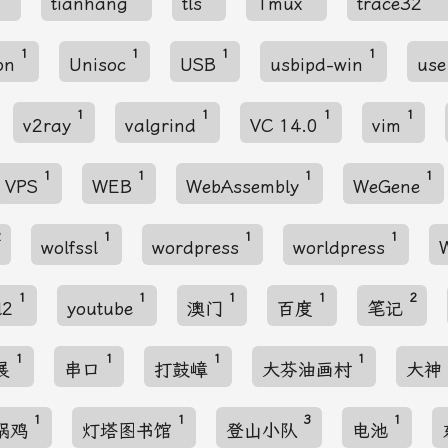
S
tianhang
tls
Tmux
trace32
1
1
1
1
son
Unisoc
USB
usbipd-win
use
1
1
1
1
v2ray
valgrind
VC 14.0
vim
1
1
1
1
VPS
WEB
WebAssembly
WeGene
2
1
1
1
wolfssl
wordpress
worldpress
1
1
1
1
2
l2
youtube
澳门
百度
笔记
1
1
1
1
展
串口
打鼓嶂
大芬油画村
大神
1
1
3
1
锅鸡
灯塔图书馆
登山小队
电池