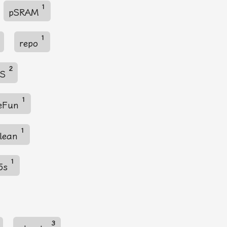
1
pSRAM
1
repo
2
OS
1
eFun
1
lean
1
5s
3