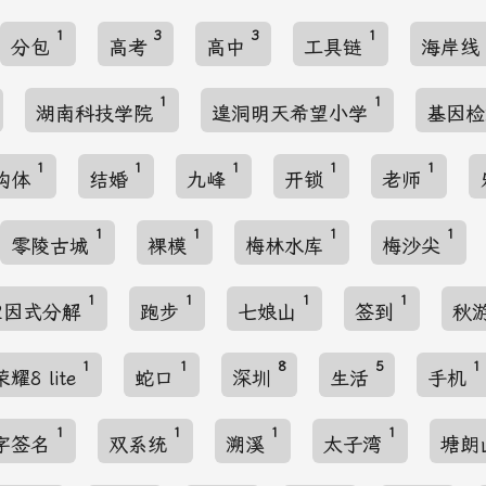
1
3
3
1
分包
高考
高中
工具链
海岸线
1
1
湖南科技学院
遑洞明天希望小学
基因
1
1
1
1
1
构体
结婚
九峰
开锁
老师
1
1
1
1
零陵古城
裸模
梅林水库
梅沙尖
1
1
1
1
2因式分解
跑步
七娘山
签到
秋
1
1
8
5
1
荣耀8 lite
蛇口
深圳
生活
手机
1
1
1
1
字签名
双系统
溯溪
太子湾
塘朗